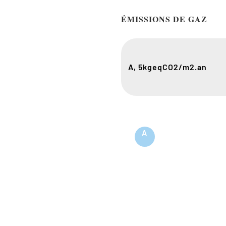
ÉMISSIONS DE GAZ
A, 5
kgeqCO2/m2.an
A