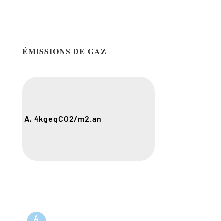
ÉMISSIONS DE GAZ
A, 4
kgeqCO2/m2.an
A