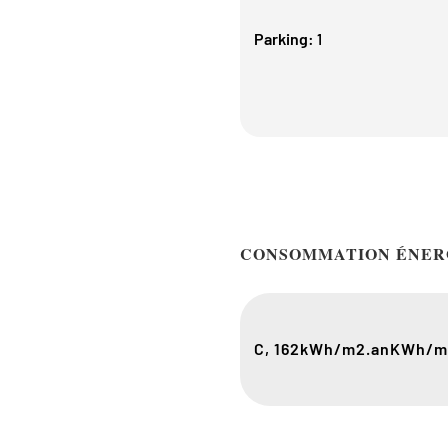
Parking
:
1
CONSOMMATION ÉNER
C, 162
kWh/m2.an
KWh/m