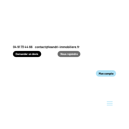
04 91 73 44 66
contact@leandri-immobiliere.fr
Demander un devis
Nous rejoindre
Mon compte