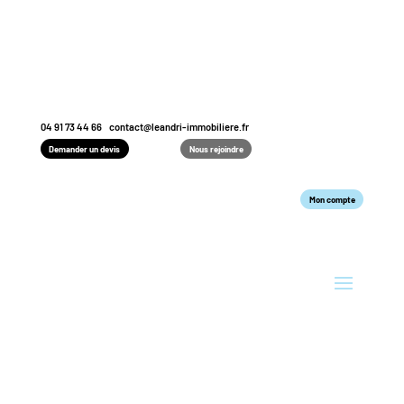
04 91 73 44 66
contact@leandri-immobiliere.fr
Demander un devis
Nous rejoindre
Mon compte