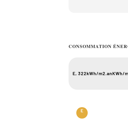
CONSOMMATION ÉNER
E, 322
kWh/m2.an
KWh/m
E