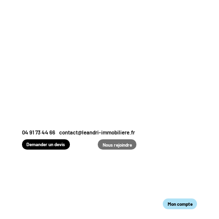
04 91 73 44 66
contact@leandri-immobiliere.fr
Demander un devis
Nous rejoindre
Mon compte