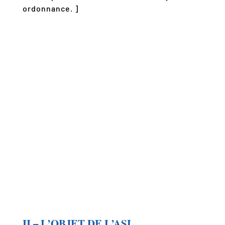
ordonnance. ]
II – L’OBJET DE L’ASL